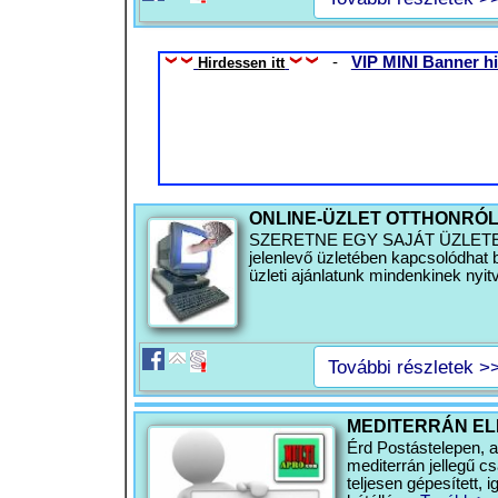
-
VIP MINI Banner hi
Hirdessen itt
ONLINE-ÜZLET OTTHONRÓ
SZERETNE EGY SAJÁT ÜZLETET 
jelenlevő üzletében kapcsolódhat b
üzleti ajánlatunk mindenkinek nyitv
További részletek >
MEDITERRÁN EL
Érd Postástelepen, 
mediterrán jellegű cs
teljesen gépesített, 