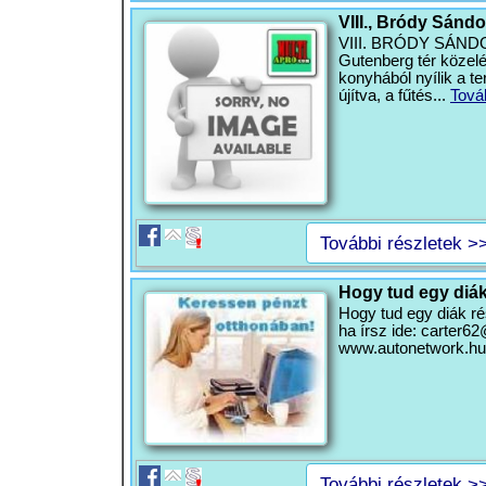
VIII., Bródy Sándo
VIII. BRÓDY SÁNDOR 
Gutenberg tér közelé
konyhából nyílik a te
újítva, a fűtés...
Tová
További részletek >
Hogy tud egy diá
Hogy tud egy diák r
ha írsz ide:
carter62
www.autonetwork.hu/
További részletek >