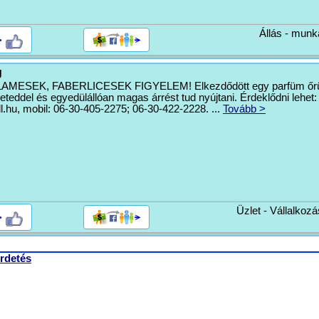
Állás - munk
>
g
ESEK, FABERLICESEK FIGYELEM! Elkezdődött egy parfüm őrül
eteddel és egyedülállóan magas árrést tud nyújtani. Érdeklődni lehet:
l.hu
, mobil: 06-30-405-2275; 06-30-422-2228. ...
Tovább >
Üzlet - Vállalkozá
>
rdetés