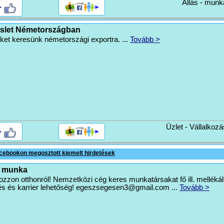
Állás - munk
>
slet Németországban
et keresünk németországi exportra. ...
Tovább >
Üzlet - Vállalkozá
>
cebookon megosztott kiemelt hirdetések
ő munka
zzon otthonról! Nemzetközi cég keres munkatársakat fő ill. mellékál
s és karrier lehetőség!
egeszsegesen3@gmail.com
...
Tovább >