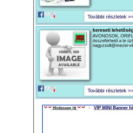
További részletek >
kereseti lehetősé
AVONOSOK, ORIFLAM
összeférhető a te üzl
nagyzsolt@mezei-vil
További részletek >
-
VIP MINI Banner hi
Hirdessen itt