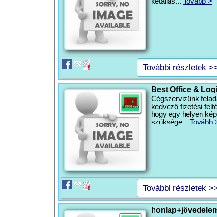
kétállás...
Tovább >
További részletek >
Best Office & Log
Cégszervizünk felada
kedvező fizetési felté
hogy egy helyen kép
szüksége...
Tovább 
További részletek >
honlap+jövedele