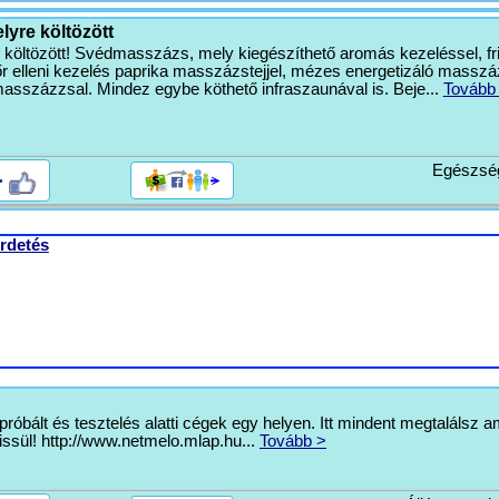
lyre költözött
 költözött! Svédmasszázs, mely kiegészíthető aromás kezeléssel, fri
r elleni kezelés paprika masszázstejjel, mézes energetizáló masszá
asszázzsal. Mindez egybe köthető infraszaunával is. Beje...
Tovább
Egészsé
>
rdetés
róbált és tesztelés alatti cégek egy helyen. Itt mindent megtalálsz am
issül! http://www.netmelo.mlap.hu...
Tovább >