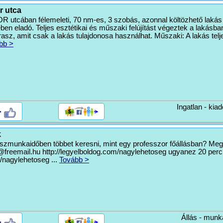
r utca
utcában félemeleti, 70 nm-es, 3 szobás, azonnal költözhető lakás
ben eladó. Teljes esztétikai és műszaki felújítást végeztek a lakásba
rasz, amit csak a lakás tulajdonosa használhat. Műszaki: A lakás teljes
bb >
Ingatlan - kiad
>
k
észmunkaidőben többet keresni, mint egy professzor főállásban? M
@freemail.hu
http://legyelboldog.com/nagylehetoseg ugyanez 20 perc
nagylehetoseg ...
Tovább >
Állás - munk
>