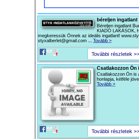
béreljen ingatlant
Béreljen ingatlant B
KIADÓ LAKÁSOK, HÁ
megkeressük Önnek az ideális ingatlant! www.sty
styxalberlet@gmail.com
...
Tovább >
További részletek >
Csatlakozzon Ön is
Csatlakozzon Ön is 
honlapja, kétféle jö
Tovább >
További részletek >