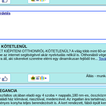
rdetés
L KÖTETLENÜL
KIÉPITENI OTTHONRÓL-KÖTETLENÜL? A világ több mint 60-or
e az internet segitségével akár nyelvtudás nélkül is. Otthonából vég
a áll, aki sikereket szeretne elérni egy dinamikusan fejlődő tre...
Tová
Állás - munk
>
EGANCIA
aszfaltos utcában eladó egy 4 szoba + nappalis,180 nm-es, összköz
aládi ház klímával, riasztóval, medencével. Az ingatlan ára tartalmaz
igényes konyha teljes berendezését is. A kert rendezett, fából épült kert