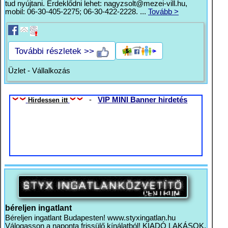
tud nyújtani. Érdeklődni lehet:
nagyzsolt@mezei-vill.hu
,
mobil: 06-30-405-2275; 06-30-422-2228. ...
Tovább >
További részletek >>
Üzlet - Vállalkozás
-
VIP MINI Banner hirdetés
Hirdessen itt
béreljen ingatlant
Béreljen ingatlant Budapesten! www.styxingatlan.hu
Válogasson a naponta frissülő kínálatból! KIADÓ LAKÁSOK,