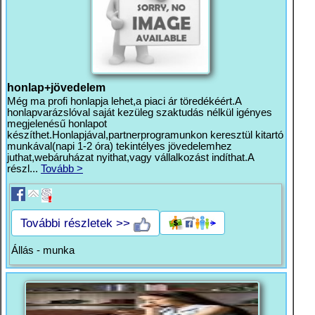
honlap+jövedelem
Még ma profi honlapja lehet,a piaci ár töredékéért.A
honlapvarázslóval saját kezüleg szaktudás nélkül igényes
megjelenésű honlapot
készíthet.Honlapjával,partnerprogramunkon keresztül kitartó
munkával(napi 1-2 óra) tekintélyes jövedelemhez
juthat,webáruházat nyithat,vagy vállalkozást indíthat.A
részl...
Tovább >
További részletek >>
Állás - munka