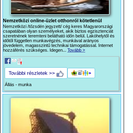
Nemzetközi online-üzlet otthonról kötetlenül
Nemzetközi /tőzsdén jegyzett/ cég keres Magyarországi
csapatában olyan személyeket, akik biztos egzisztenciát
szeretnének teremteni belátható időn belül. Lakóhelytől és
időtől független munkavégzés, munkával arányos
jövedelem, magasszintű technikai támogatással. Internet
hozzáférés szükséges. Idegen...
Tovább >
További részletek >>
Állás - munka