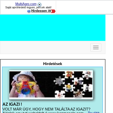
MultiApro.com
Saját apróhirdető ingyen, percek alatt!
Hirdessen itt
Toggle
navigation
-
-
Hirdetések
-
AZ IGAZI !
VOLT MÁR ÚGY, HOGY NEM TALÁLTA AZ IGAZIT?