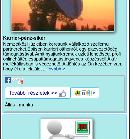
Karrier-pénz-siker
Nemzetközi -üzletben keresünk vállalkozó szellemü
partnereket.Épitsen karriert otthonról, egy piacvezetőcég
támogatásával. Amit nyujtunk:remek üzleti lehetőség, profi
onlineháttér, csapattámogatás.ingyenes képzéssel! Akár
mellékállásban is végezhető. A döntés az Ön kezében van,
hogy él e a felajálot...
Tovább >
További részletek >>
Állás - munka