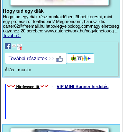
Hogy tud egy diák
Hogy tud egy diák részmunkaidőben többet keresni, mint
egy professzor főállásban? Megmondom, ha írsz ide:
carter62@freemail.hu
http://legyelboldog.com/nagylehetoseg
ugyanez 20 percben: www.autonetwork.hu/nagylehetoseg ...
Tovább >
További részletek >>
Állás - munka
-
VIP MINI Banner hirdetés
Hirdessen itt