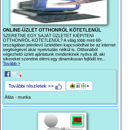
ONLINE-ÜZLET OTTHONRÓL KÖTETLENÜL
SZERETNE EGY SAJÁT ÜZLETET KIÉPITENI
OTTHONRÓL-KÖTETLENÜL? A világ több mint 60-
országában jelenlevő üzletében kapcsolódhat be az internet
segitségével akár nyelvtudás nélkül is. Otthonából
végezhető üzleti ajánlatunk mindenkinek nyitva áll, aki
sikereket szeretne elérni egy dinamikusan fejlődő tre...
Tovább >
További részletek >>
Állás - munka