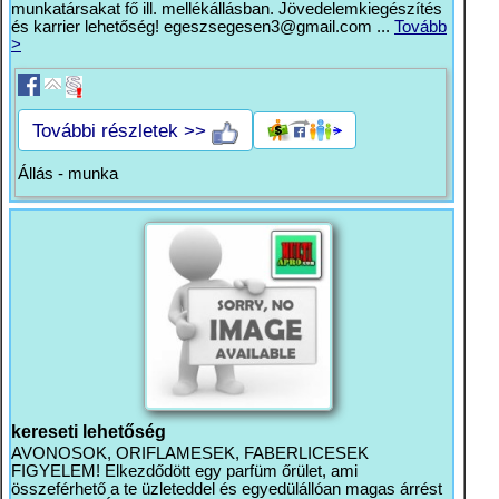
munkatársakat fő ill. mellékállásban. Jövedelemkiegészítés
és karrier lehetőség!
egeszsegesen3@gmail.com
...
Tovább
>
További részletek >>
Állás - munka
kereseti lehetőség
AVONOSOK, ORIFLAMESEK, FABERLICESEK
FIGYELEM! Elkezdődött egy parfüm őrület, ami
összeférhető a te üzleteddel és egyedülállóan magas árrést