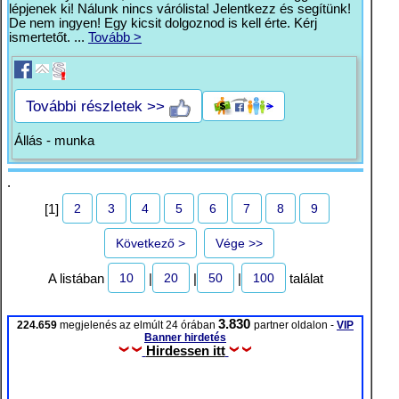
lépjenek ki! Nálunk nincs várólista! Jelentkezz és segítünk!
De nem ingyen! Egy kicsit dolgoznod is kell érte. Kérj
ismertetőt. ...
Tovább >
További részletek >>
Állás - munka
.
2
3
4
5
6
7
8
9
[1]
Következő >
Vége >>
10
20
50
100
A listában
|
|
|
találat
3.830
224.659
megjelenés az elmúlt 24 órában
partner oldalon -
VIP
Banner hirdetés
Hirdessen itt