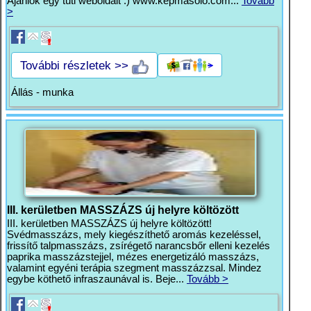
Ajánlok egy tuti weboldalt :) www.kepmasolo.com...
Tovább
>
További részletek >>
Állás - munka
III. kerületben MASSZÁZS új helyre költözött
III. kerületben MASSZÁZS új helyre költözött!
Svédmasszázs, mely kiegészíthető aromás kezeléssel,
frissítő talpmasszázs, zsírégető narancsbőr elleni kezelés
paprika masszázstejjel, mézes energetizáló masszázs,
valamint egyéni terápia szegment masszázzsal. Mindez
egybe köthető infraszaunával is. Beje...
Tovább >