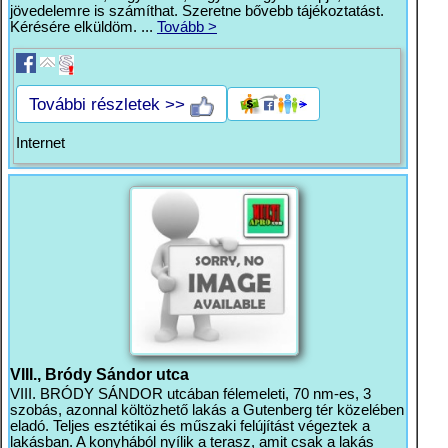
jövedelemre is számíthat. Szeretne bővebb tájékoztatást.
Kérésére elküldöm. ...
Tovább >
További részletek >>
Internet
VIII., Bródy Sándor utca
VIII. BRÓDY SÁNDOR utcában félemeleti, 70 nm-es, 3
szobás, azonnal költözhető lakás a Gutenberg tér közelében
eladó. Teljes esztétikai és műszaki felújítást végeztek a
lakásban. A konyhából nyílik a terasz, amit csak a lakás