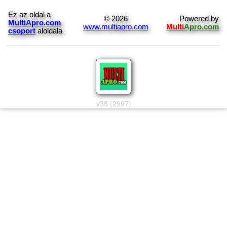
Ez az oldal a
© 2026
Powered by
MultiApro.com
www.multiapro.com
Multi
Apro.com
csoport
aloldala
v38 (2997)