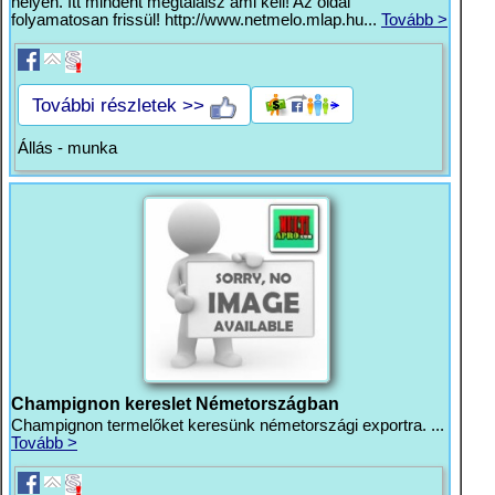
helyen. Itt mindent megtalálsz ami kell! Az oldal
folyamatosan frissül! http://www.netmelo.mlap.hu...
Tovább >
További részletek >>
Állás - munka
Champignon kereslet Németországban
Champignon termelőket keresünk németországi exportra. ...
Tovább >