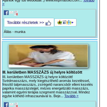
Ajánlok egy tuti weboldalt :) www.kepmasolo.com...
Tovább
>
További részletek >>
Állás - munka
III. kerületben MASSZÁZS új helyre költözött
III. kerületben MASSZÁZS új helyre költözött!
Svédmasszázs, mely kiegészíthető aromás kezeléssel,
frissítő talpmasszázs, zsírégető narancsbőr elleni kezelés
paprika masszázstejjel, mézes energetizáló masszázs,
valamint egyéni terápia szegment masszázzsal. Mindez
egybe köthető infraszaunával is. Beje...
Tovább >