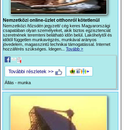
Nemzetközi online-üzlet otthonról kötetlenül
Nemzetközi /tőzsdén jegyzett/ cég keres Magyarországi
csapatában olyan személyeket, akik biztos egzisztenciát
szeretnének teremteni belátható időn belül. Lakóhelytől és
időtől független munkavégzés, munkával arányos
jövedelem, magasszintű technikai támogatással. Internet
hozzáférés szükséges. Idegen...
Tovább >
További részletek >>
Állás - munka