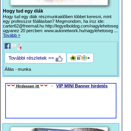
Hogy tud egy diák
Hogy tud egy diák részmunkaidőben többet keresni, mint
egy professzor főállásban? Megmondom, ha írsz ide:
carter62@freemail.hu
http://legyelboldog.com/nagylehetoseg
ugyanez 20 percben: www.autonetwork.hu/nagylehetoseg ...
Tovább >
További részletek >>
Állás - munka
-
VIP MINI Banner hirdetés
Hirdessen itt