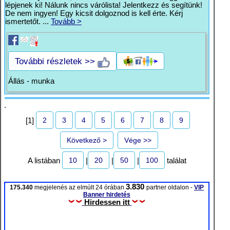
lépjenek ki! Nálunk nincs várólista! Jelentkezz és segítünk!
De nem ingyen! Egy kicsit dolgoznod is kell érte. Kérj
ismertetőt. ...
Tovább >
További részletek >>
Állás - munka
.
2
3
4
5
6
7
8
9
[1]
Következő >
Vége >>
10
20
50
100
A listában
|
|
|
találat
3.830
175.340
megjelenés az elmúlt 24 órában
partner oldalon -
VIP
Banner hirdetés
Hirdessen itt