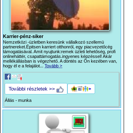
Karrier-pénz-siker
Nemzetközi -üzletben keresünk vállalkozó szellemü
partnereket.Épitsen karriert otthonról, egy piacvezetőcég
támogatásával. Amit nyujtunk:remek üzleti lehetőség, profi
onlineháttér, csapattámogatás.ingyenes képzéssel! Akár
mellékállásban is végezhető. A döntés az Ön kezében van,
hogy él e a felajálot...
Tovább >
További részletek >>
Állás - munka