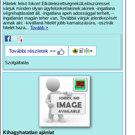
Hitelek felsö fokon! Elkötelezettségnéküli,elöszüréssel
várjuk minden olyan ügyfelünket!akinek:akinek -ingatlana
végrehajtásalatt áll, -ingatlana apeh adossággal terhelt, --
ingatlanán magán teher van, Továbbá várjuk jelentkezését
annak aki: -kiváltaná hitelét jobb kamatozásúra, -osztrák
hitelét haza...
Tovább >
További részletek >>
Szolgáltatás
Kihagyhatatlan ajánlat