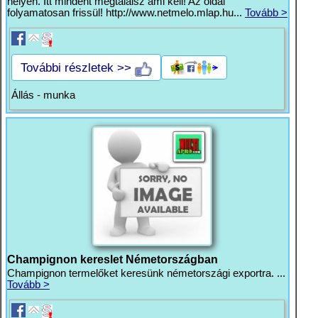
helyen. Itt mindent megtalálsz ami kell! Az oldal
folyamatosan frissül! http://www.netmelo.mlap.hu...
Tovább >
További részletek >>
Állás - munka
Champignon kereslet Németországban
Champignon termelőket keresünk németországi exportra. ...
Tovább >