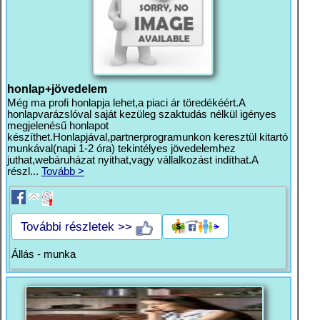
honlap+jövedelem
Még ma profi honlapja lehet,a piaci ár töredékéért.A
honlapvarázslóval saját kezüleg szaktudás nélkül igényes
megjelenésű honlapot
készíthet.Honlapjával,partnerprogramunkon keresztül kitartó
munkával(napi 1-2 óra) tekintélyes jövedelemhez
juthat,webáruházat nyithat,vagy vállalkozást indíthat.A
részl...
Tovább >
További részletek >>
Állás - munka