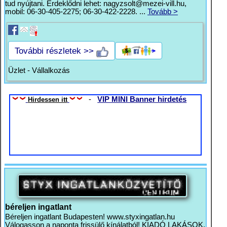
tud nyújtani. Érdeklődni lehet:
nagyzsolt@mezei-vill.hu
,
mobil: 06-30-405-2275; 06-30-422-2228. ...
Tovább >
További részletek >>
Üzlet - Vállalkozás
-
VIP MINI Banner hirdetés
Hirdessen itt
béreljen ingatlant
Béreljen ingatlant Budapesten! www.styxingatlan.hu
Válogasson a naponta frissülő kínálatból! KIADÓ LAKÁSOK,