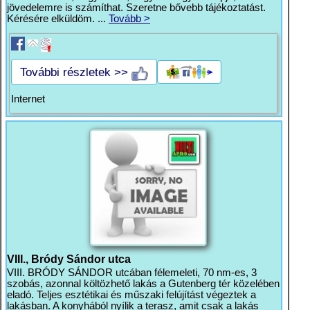
jövedelemre is számíthat. Szeretne bővebb tájékoztatást.
Kérésére elküldöm. ...
Tovább >
További részletek >>
Internet
VIII., Bródy Sándor utca
VIII. BRÓDY SÁNDOR utcában félemeleti, 70 nm-es, 3
szobás, azonnal költözhető lakás a Gutenberg tér közelében
eladó. Teljes esztétikai és műszaki felújítást végeztek a
lakásban. A konyhából nyílik a terasz, amit csak a lakás