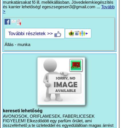
munkatársakat fő ill. mellékállásban. Jövedelemkiegészítés
és karrier lehetőség!
egeszsegesen3@gmail.com
...
Tovább
>
További részletek >>
Állás - munka
kereseti lehetőség
AVONOSOK, ORIFLAMESEK, FABERLICESEK
FIGYELEM! Elkezdődött egy parfüm őrület, ami
összeférhető a te üzleteddel és egyedülállóan magas árrést