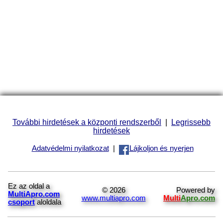
További hirdetések a központi rendszerből
|
Legrissebb
hirdetések
Adatvédelmi nyilatkozat
|
Lájkoljon és nyerjen
Ez az oldal a
© 2026
Powered by
MultiApro.com
www.multiapro.com
Multi
Apro.com
csoport
aloldala