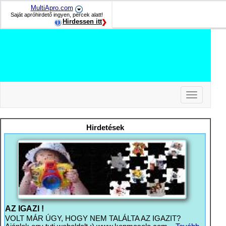
MultiApro.com
Saját apróhirdető ingyen, percek alatt!
Hirdessen itt
Toggle
navigation
-
-
Hirdetések
-
AZ IGAZI !
VOLT MÁR ÚGY, HOGY NEM TALÁLTA AZ IGAZIT?