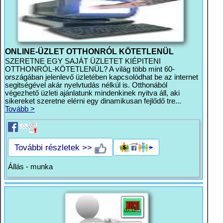
ONLINE-ÜZLET OTTHONRÓL KÖTETLENÜL
SZERETNE EGY SAJÁT ÜZLETET KIÉPITENI
OTTHONRÓL-KÖTETLENÜL? A világ több mint 60-
országában jelenlevő üzletében kapcsolódhat be az internet
segitségével akár nyelvtudás nélkül is. Otthonából
végezhető üzleti ajánlatunk mindenkinek nyitva áll, aki
sikereket szeretne elérni egy dinamikusan fejlődő tre...
Tovább >
További részletek >>
Állás - munka