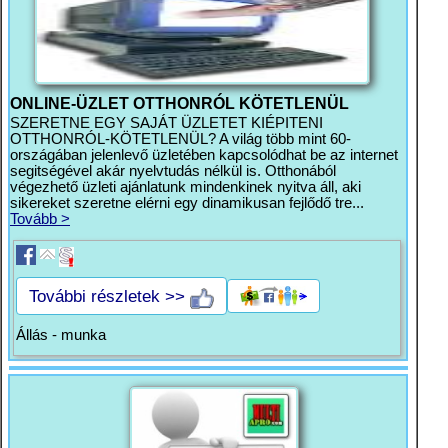
ONLINE-ÜZLET OTTHONRÓL KÖTETLENÜL
SZERETNE EGY SAJÁT ÜZLETET KIÉPITENI
OTTHONRÓL-KÖTETLENÜL? A világ több mint 60-
országában jelenlevő üzletében kapcsolódhat be az internet
segitségével akár nyelvtudás nélkül is. Otthonából
végezhető üzleti ajánlatunk mindenkinek nyitva áll, aki
sikereket szeretne elérni egy dinamikusan fejlődő tre...
Tovább >
További részletek >>
Állás - munka