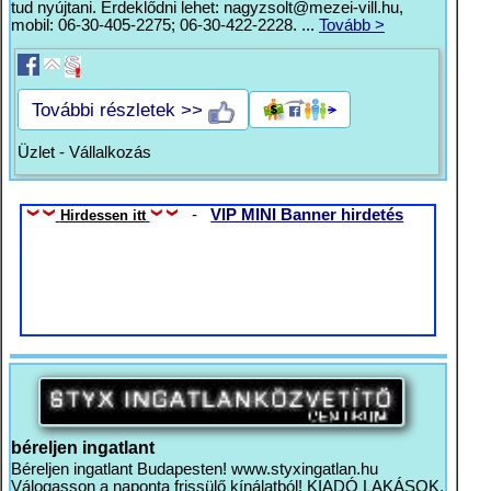
tud nyújtani. Érdeklődni lehet:
nagyzsolt@mezei-vill.hu
,
mobil: 06-30-405-2275; 06-30-422-2228. ...
Tovább >
További részletek >>
Üzlet - Vállalkozás
-
VIP MINI Banner hirdetés
Hirdessen itt
béreljen ingatlant
Béreljen ingatlant Budapesten! www.styxingatlan.hu
Válogasson a naponta frissülő kínálatból! KIADÓ LAKÁSOK,