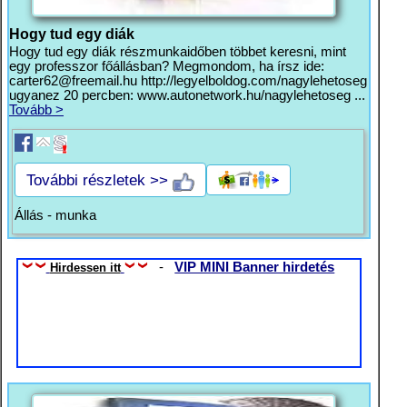
Hogy tud egy diák
Hogy tud egy diák részmunkaidőben többet keresni, mint
egy professzor főállásban? Megmondom, ha írsz ide:
carter62@freemail.hu
http://legyelboldog.com/nagylehetoseg
ugyanez 20 percben: www.autonetwork.hu/nagylehetoseg ...
Tovább >
További részletek >>
Állás - munka
-
VIP MINI Banner hirdetés
Hirdessen itt