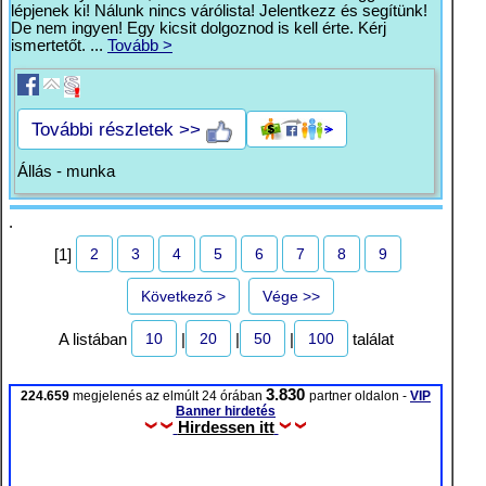
lépjenek ki! Nálunk nincs várólista! Jelentkezz és segítünk!
De nem ingyen! Egy kicsit dolgoznod is kell érte. Kérj
ismertetőt. ...
Tovább >
További részletek >>
Állás - munka
.
2
3
4
5
6
7
8
9
[1]
Következő >
Vége >>
10
20
50
100
A listában
|
|
|
találat
3.830
224.659
megjelenés az elmúlt 24 órában
partner oldalon -
VIP
Banner hirdetés
Hirdessen itt