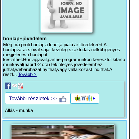
honlap+jövedelem
Még ma profi honlapja lehet,a piaci ár töredékéért.A
honlapvarázslóval saját kezüleg szaktudás nélkül igényes
megjelenésű honlapot
készíthet.Honlapjával,partnerprogramunkon keresztül kitartó
munkával(napi 1-2 óra) tekintélyes jövedelemhez
juthat,webáruházat nyithat,vagy vállalkozást indíthat.A
részl...
Tovább >
További részletek >>
Állás - munka