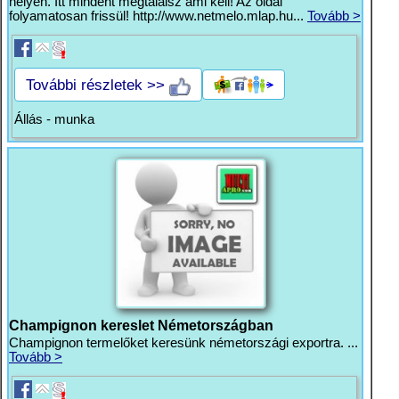
helyen. Itt mindent megtalálsz ami kell! Az oldal
folyamatosan frissül! http://www.netmelo.mlap.hu...
Tovább >
További részletek >>
Állás - munka
Champignon kereslet Németországban
Champignon termelőket keresünk németországi exportra. ...
Tovább >