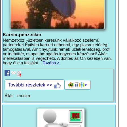
Karrier-pénz-siker
Nemzetközi -üzletben keresünk vállalkozó szellemü
partnereket.Épitsen karriert otthonról, egy piacvezetőcég
támogatásával. Amit nyujtunk:remek üzleti lehetőség, profi
onlineháttér, csapattámogatás.ingyenes képzéssel! Akár
mellékállásban is végezhető. A döntés az Ön kezében van,
hogy él e a felajálot...
Tovább >
További részletek >>
Állás - munka