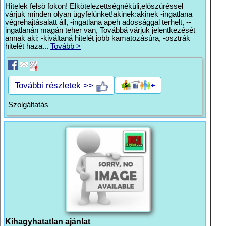
Hitelek felsö fokon! Elkötelezettségnéküli,elöszüréssel
várjuk minden olyan ügyfelünket!akinek:akinek -ingatlana
végrehajtásalatt áll, -ingatlana apeh adossággal terhelt, --
ingatlanán magán teher van, Továbbá várjuk jelentkezését
annak aki: -kiváltaná hitelét jobb kamatozásúra, -osztrák
hitelét haza...
Tovább >
További részletek >>
Szolgáltatás
Kihagyhatatlan ajánlat