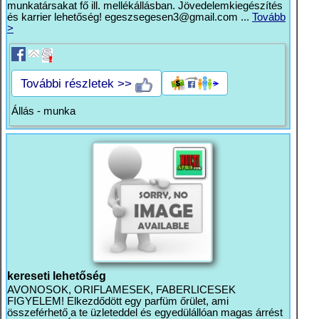
munkatársakat fő ill. mellékállásban. Jövedelemkiegészítés
és karrier lehetőség!
egeszsegesen3@gmail.com
...
Tovább
>
További részletek >>
Állás - munka
kereseti lehetőség
AVONOSOK, ORIFLAMESEK, FABERLICESEK
FIGYELEM! Elkezdődött egy parfüm őrület, ami
összeférhető a te üzleteddel és egyedülállóan magas árrést