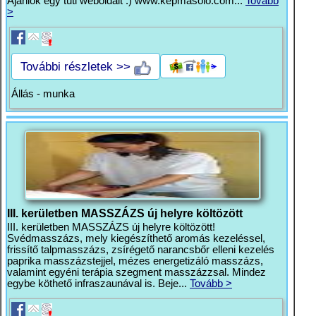
Ajánlok egy tuti weboldalt :) www.kepmasolo.com...
Tovább
>
További részletek >>
Állás - munka
III. kerületben MASSZÁZS új helyre költözött
III. kerületben MASSZÁZS új helyre költözött!
Svédmasszázs, mely kiegészíthető aromás kezeléssel,
frissítő talpmasszázs, zsírégető narancsbőr elleni kezelés
paprika masszázstejjel, mézes energetizáló masszázs,
valamint egyéni terápia szegment masszázzsal. Mindez
egybe köthető infraszaunával is. Beje...
Tovább >