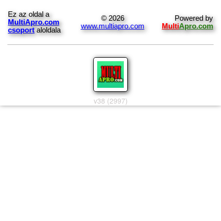
Ez az oldal a
© 2026
Powered by
MultiApro.com
www.multiapro.com
Multi
Apro.com
csoport
aloldala
v38 (2997)