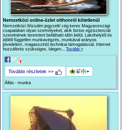
Nemzetközi online-üzlet otthonról kötetlenül
Nemzetközi /tőzsdén jegyzett/ cég keres Magyarországi
csapatában olyan személyeket, akik biztos egzisztenciát
szeretnének teremteni belátható időn belül. Lakóhelytől és
időtől független munkavégzés, munkával arányos
jövedelem, magasszintű technikai támogatással. Internet
hozzáférés szükséges. Idegen...
Tovább >
További részletek >>
Állás - munka