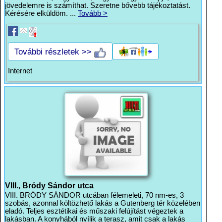
jövedelemre is számíthat. Szeretne bővebb tájékoztatást.
Kérésére elküldöm. ...
Tovább >
További részletek >>
Internet
VIII., Bródy Sándor utca
VIII. BRÓDY SÁNDOR utcában félemeleti, 70 nm-es, 3
szobás, azonnal költözhető lakás a Gutenberg tér közelében
eladó. Teljes esztétikai és műszaki felújítást végeztek a
lakásban. A konyhából nyílik a terasz, amit csak a lakás