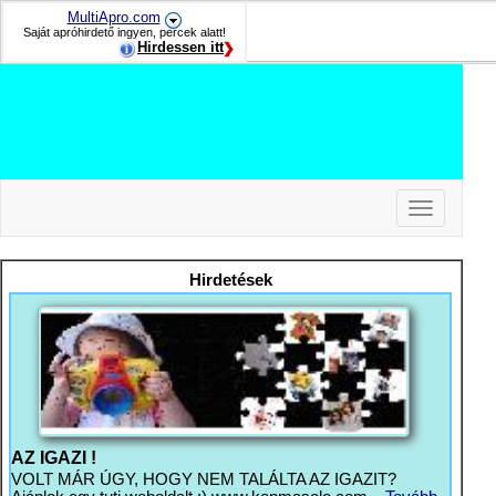
MultiApro.com
Saját apróhirdető ingyen, percek alatt!
Hirdessen itt
Toggle
navigation
-
-
Hirdetések
-
AZ IGAZI !
VOLT MÁR ÚGY, HOGY NEM TALÁLTA AZ IGAZIT?