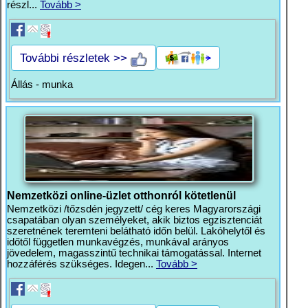
részl...
Tovább >
További részletek >>
Állás - munka
Nemzetközi online-üzlet otthonról kötetlenül
Nemzetközi /tőzsdén jegyzett/ cég keres Magyarországi
csapatában olyan személyeket, akik biztos egzisztenciát
szeretnének teremteni belátható időn belül. Lakóhelytől és
időtől független munkavégzés, munkával arányos
jövedelem, magasszintű technikai támogatással. Internet
hozzáférés szükséges. Idegen...
Tovább >