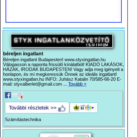
béreljen ingatlant
Béreljen ingatlant Budapesten! www.styxingatlan.hu
Válogasson a naponta frissülő kínálatból! KIADÓ LAKÁSOK,
HÁZAK, IRODÁK BUDAPESTEN! Vagy adja meg igényeit a
honlapon, és mi megkeressük Önnek az ideális ingatlant!
www.styxingatlan.hu INFO: Juhász Katalin 70/585-66-20 E-
mail:
styxalberlet@gmail.com
...
Tovább >
További részletek >>
Számítástechnika