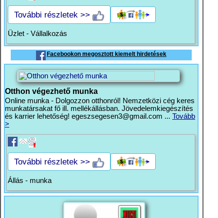
További részletek >>
Üzlet - Vállalkozás
Facebookon megosztott kiemelt hirdetések
Otthon végezhető munka
Online munka - Dolgozzon otthonról! Nemzetközi cég keres
munkatársakat fő ill. mellékállásban. Jövedelemkiegészítés
és karrier lehetőség!
egeszsegesen3@gmail.com
...
Tovább
>
További részletek >>
Állás - munka