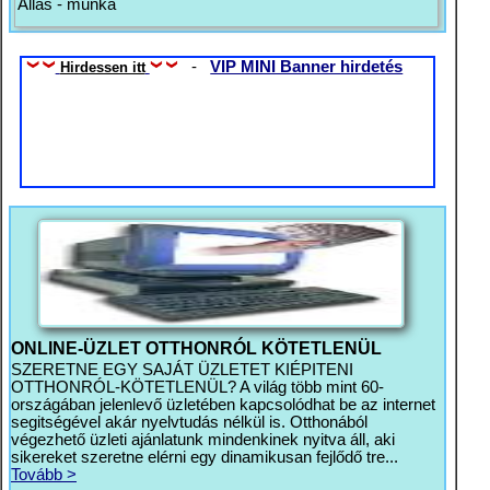
Állás - munka
-
VIP MINI Banner hirdetés
Hirdessen itt
ONLINE-ÜZLET OTTHONRÓL KÖTETLENÜL
SZERETNE EGY SAJÁT ÜZLETET KIÉPITENI
OTTHONRÓL-KÖTETLENÜL? A világ több mint 60-
országában jelenlevő üzletében kapcsolódhat be az internet
segitségével akár nyelvtudás nélkül is. Otthonából
végezhető üzleti ajánlatunk mindenkinek nyitva áll, aki
sikereket szeretne elérni egy dinamikusan fejlődő tre...
Tovább >