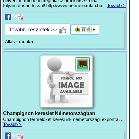
helyen. Itt mindent megtalálsz ami kell! Az oldal
folyamatosan frissül! http://www.netmelo.mlap.hu...
Tovább >
További részletek >>
Állás - munka
Champignon kereslet Németországban
Champignon termelőket keresünk németországi exportra. ...
Tovább >