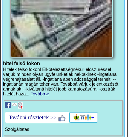
hitel felsö fokon
Hitelek felsö fokon! Elkötelezettségnéküli,elöszüréssel
várjuk minden olyan ügyfelünket!akinek:akinek -ingatlana
végrehajtásalatt áll, -ingatlana apeh adossággal terhelt, --
ingatlanán magán teher van, Továbbá várjuk jelentkezését
annak aki: -kiváltaná hitelét jobb kamatozásúra, -osztrák
hitelét haza...
Tovább >
További részletek >>
Szolgáltatás