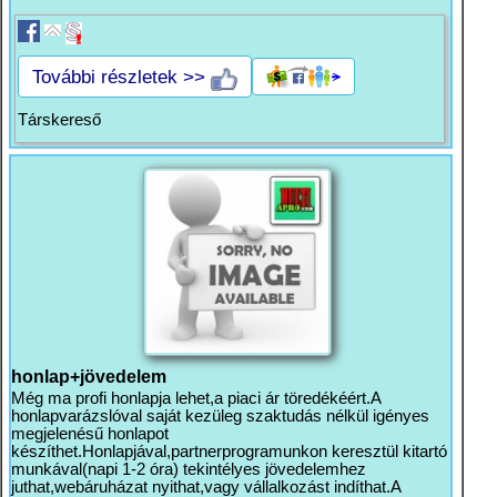
További részletek >>
Társkereső
honlap+jövedelem
Még ma profi honlapja lehet,a piaci ár töredékéért.A
honlapvarázslóval saját kezüleg szaktudás nélkül igényes
megjelenésű honlapot
készíthet.Honlapjával,partnerprogramunkon keresztül kitartó
munkával(napi 1-2 óra) tekintélyes jövedelemhez
juthat,webáruházat nyithat,vagy vállalkozást indíthat.A