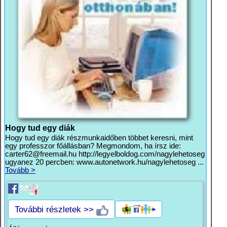
Hogy tud egy diák
Hogy tud egy diák részmunkaidőben többet keresni, mint
egy professzor főállásban? Megmondom, ha írsz ide:
carter62@freemail.hu
http://legyelboldog.com/nagylehetoseg
ugyanez 20 percben: www.autonetwork.hu/nagylehetoseg ...
Tovább >
További részletek >>