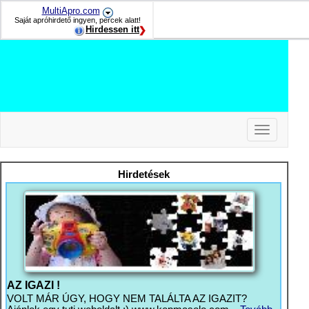
MultiApro.com
Saját apróhirdető ingyen, percek alatt!
Hirdessen itt
Toggle
navigation
-
-
Hirdetések
-
AZ IGAZI !
VOLT MÁR ÚGY, HOGY NEM TALÁLTA AZ IGAZIT?