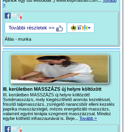
Ajánlok egy tuti weboldalt :) www.kepmasolo.com...
Tovább
>
További részletek >>
Állás - munka
III. kerületben MASSZÁZS új helyre költözött
III. kerületben MASSZÁZS új helyre költözött!
Svédmasszázs, mely kiegészíthető aromás kezeléssel,
frissítő talpmasszázs, zsírégető narancsbőr elleni kezelés
paprika masszázstejjel, mézes energetizáló masszázs,
valamint egyéni terápia szegment masszázzsal. Mindez
egybe köthető infraszaunával is. Beje...
Tovább >