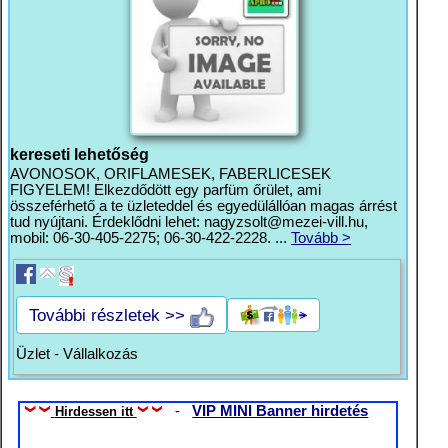
kereseti lehetőség
AVONOSOK, ORIFLAMESEK, FABERLICESEK
FIGYELEM! Elkezdődött egy parfüm őrület, ami
összeférhető a te üzleteddel és egyedülállóan magas árrést
tud nyújtani. Érdeklődni lehet:
nagyzsolt@mezei-vill.hu
,
mobil: 06-30-405-2275; 06-30-422-2228. ...
Tovább >
További részletek >>
Üzlet - Vállalkozás
-
VIP MINI Banner hirdetés
Hirdessen itt