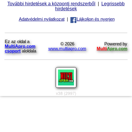
További hirdetések a központi rendszerből
|
Legrissebb
hirdetések
Adatvédelmi nyilatkozat
|
Lájkoljon és nyerjen
Ez az oldal a
© 2026
Powered by
MultiApro.com
www.multiapro.com
Multi
Apro.com
csoport
aloldala
v38 (2997)