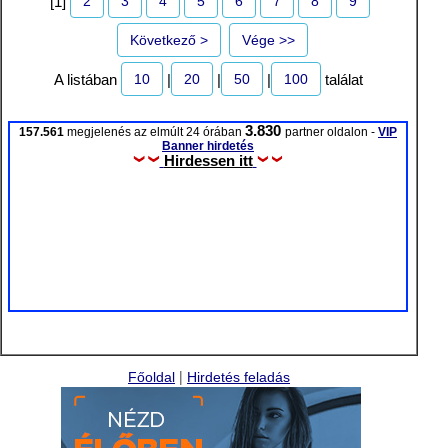
2
3
4
5
6
7
8
9
[1]
Következő >
Vége >>
10
20
50
100
A listában
|
|
|
találat
3.830
157.561
megjelenés az elmúlt 24 órában
partner oldalon -
VIP
Banner hirdetés
Hirdessen itt
|
Főoldal
Hirdetés feladás