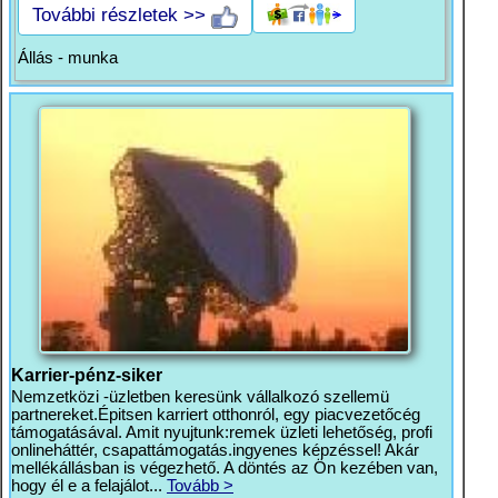
További részletek >>
Állás - munka
Karrier-pénz-siker
Nemzetközi -üzletben keresünk vállalkozó szellemü
partnereket.Épitsen karriert otthonról, egy piacvezetőcég
támogatásával. Amit nyujtunk:remek üzleti lehetőség, profi
onlineháttér, csapattámogatás.ingyenes képzéssel! Akár
mellékállásban is végezhető. A döntés az Ön kezében van,
hogy él e a felajálot...
Tovább >